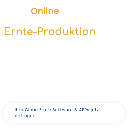
Ernte-
Online
Ernte-Produktion
papierlos erfassen
Ihrer Software zur Zertifizierung des
Betriebs
per Produkt Dokumentation über den gesamten
Wertschöpfungsprozess.
Ihre Cloud Ernte Software & APPs jetzt
anfragen